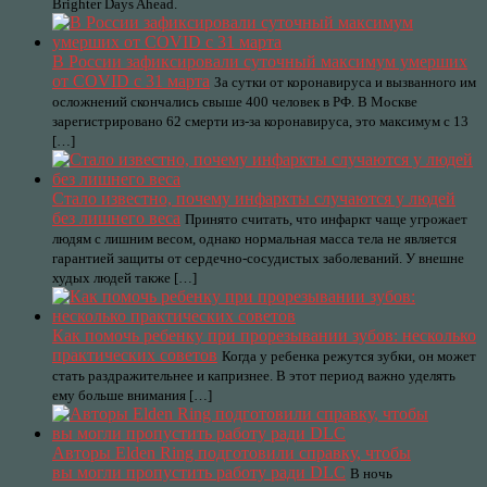
Brighter Days Ahead.
В России зафиксировали суточный максимум умерших
от COVID с 31 марта
За сутки от коронавируса и вызванного им
осложнений скончались свыше 400 человек в РФ. В Москве
зарегистрировано 62 смерти из-за коронавируса, это максимум с 13
[…]
Стало известно, почему инфаркты случаются у людей
без лишнего веса
Принято считать, что инфаркт чаще угрожает
людям с лишним весом, однако нормальная масса тела не является
гарантией защиты от сердечно-сосудистых заболеваний. У внешне
худых людей также […]
Как помочь ребенку при прорезывании зубов: несколько
практических советов
Когда у ребенка режутся зубки, он может
стать раздражительнее и капризнее. В этот период важно уделять
ему больше внимания […]
Авторы Elden Ring подготовили справку, чтобы
вы могли пропустить работу ради DLC
В ночь