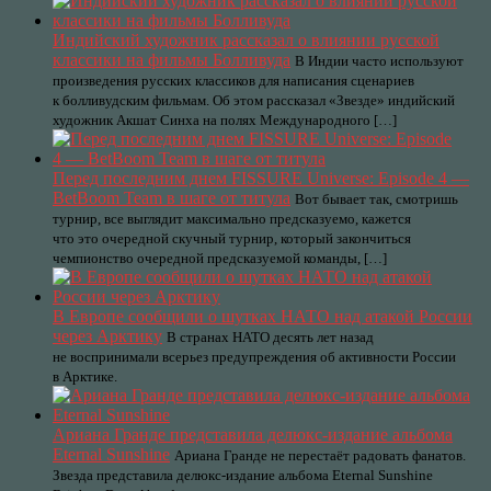
Индийский художник рассказал о влиянии русской
классики на фильмы Болливуда
В Индии часто используют
произведения русских классиков для написания сценариев
к болливудским фильмам. Об этом рассказал «Звезде» индийский
художник Акшат Синха на полях Международного […]
Перед последним днем FISSURE Universe: Episode 4 —
BetBoom Team в шаге от титула
Вот бывает так, смотришь
турнир, все выглядит максимально предсказуемо, кажется
что это очередной скучный турнир, который закончиться
чемпионство очередной предсказуемой команды, […]
В Европе сообщили о шутках НАТО над атакой России
через Арктику
В странах НАТО десять лет назад
не воспринимали всерьез предупреждения об активности России
в Арктике.
Ариана Гранде представила делюкс-издание альбома
Eternal Sunshine
Ариана Гранде не перестаёт радовать фанатов.
Звезда представила делюкс-издание альбома Eternal Sunshine