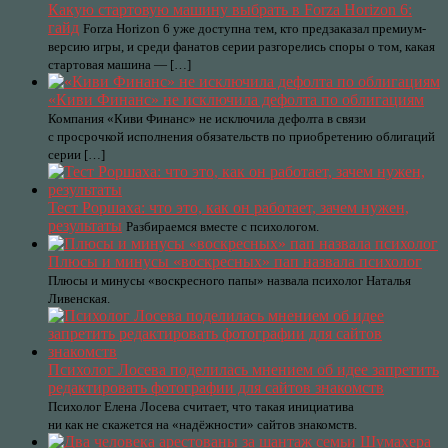
Какую стартовую машину выбрать в Forza Horizon 6:
гайд
Forza Horizon 6 уже доступна тем, кто предзаказал премиум-
версию игры, и среди фанатов серии разгорелись споры о том, какая
стартовая машина — […]
«Киви Финанс» не исключила дефолта по облигациям
Компания «Киви Финанс» не исключила дефолта в связи
с просрочкой исполнения обязательств по приобретению облигаций
серии […]
Тест Роршаха: что это, как он работает, зачем нужен,
результаты
Разбираемся вместе с психологом.
Плюсы и минусы «воскресных» пап назвала психолог
Плюсы и минусы «воскресного папы» назвала психолог Наталья
Ливенская.
Психолог Лосева поделилась мнением об идее запретить
редактировать фотографии для сайтов знакомств
Психолог Елена Лосева считает, что такая инициатива
ни как не скажется на «надёжности» сайтов знакомств.