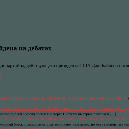
йдена на дебатах
нопартийца, действующего президента США Джо Байдена после е
nk
.
Странные морские обитатели, о которых вы точно не знали
Россияне с 1 мая смогут переводить 
лионов рублей в месяц бесплатно через Систему быстрых платежей […]
Как очистить руль от жирного налета 
ирный блеск и липкость на руле возникают незаметно, но могут испортить уд