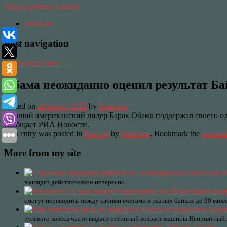
Skip to primary content
Главная
Post navigation
←
Previous
Next
→
Обама неожиданно оценил результат Ба
Posted on
28 июня, 2024
by
Рамблер
Бывший американский лидер Барак Обама поддержал своего од
сообщает РИА Новости.
This entry was posted in
В мире
by
Рамблер
. Bookmark the
permali
More from my site
выглядят действительно интересно.
смогут переводить между своими счетами в разных банках до 30 мил
рулевого колеса часто выдает истинный возраст машины Неприятный ж