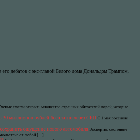
го дебатов с экс-главой Белого дома Дональдом Трампом,
Ученые смогли открыть множество странных обитателей морей, которые
до 30 миллионов рублей бесплатно через СБП
С 1 мая россияне
и сохранить ощущение нового автомобиля
Эксперты: состояние
овольствие от любой […]