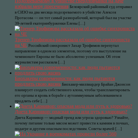
Подозреваемому в убийстве свердловчанки на даче
избрали меру пресечения
Белоярский районный суд отправил
в СИЗО на два месяца подозреваемого в убийстве Алексея
Протасова — он тот самый разнорабочий, который был на участке
39-летней екатеринбурженки Елены […]
Тренер Трофимова рассказала об ошибке синхрониста
на ЧЕ
Российский синхронист Захар Трофимов перепутал
направление в одном из элементов, поэтому его выступление на
чемпионате Европы не было абсолютно успешным. Об этом
журналистам рассказала […]
Биохакеры современности: как люди пытаются
продлить свою жизнь
Биохакер-миллиардер Брайан Джонсон
планирует создать собственного клона, чтобы трансплантировать
его органы и кровь в борьбе с аутоиммунным заболеванием и
продлить себе […]
Диета Карнивор: опасная мода или путь к здоровью?
Диета Карнивор — модный тренд или угроза здоровью? Узнайте,
почему питание только мясом может привести к камням в почках,
подагре и другим опасным последствиям. Советы врачей […]