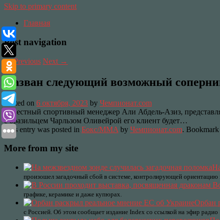
Skip to primary content
Главная
Post navigation
←
Previous
Next
→
Назван следующий возможный соперник
Posted on
6 октября, 2023
by
Чемпионат.com
Известный спортивный менеджер Али Абдель-Азиз, представля
с бразильцем Чарльзом Оливейрой его клиент будет…
This entry was posted in
Бокс/MMA
by
Чемпионат.com
. Bookmark
More from my site
На
произошел загадочный сбой в системе, контролирующей ориентацию к
графике, керамике и даже купюрах.
Орбан 
с Россией. Об этом сообщает издание Index со ссылкой на эфир радио