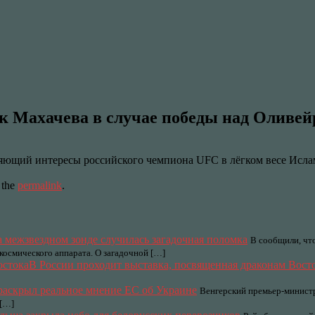
 Махачева в случае победы над Оливей
ющий интересы российского чемпиона UFC в лёгком весе Ислама 
 the
permalink
.
 межзвездном зонде случилась загадочная поломка
В сообщили, чт
осмического аппарата. О загадочной […]
В России проходит выставка, посвященная драконам Вост
раскрыл реальное мнение ЕС об Украине
Венгерский премьер-министр
 […]