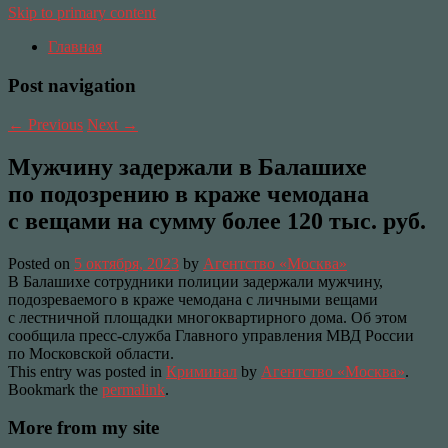
Skip to primary content
Главная
Post navigation
←
Previous
Next
→
Мужчину задержали в Балашихе
по подозрению в краже чемодана
с вещами на сумму более 120 тыс. руб.
Posted on
5 октября, 2023
by
Агентство «Москва»
В Балашихе сотрудники полиции задержали мужчину,
подозреваемого в краже чемодана с личными вещами
с лестничной площадки многоквартирного дома. Об этом
сообщила пресс-служба Главного управления МВД России
по Московской области.
This entry was posted in
Криминал
by
Агентство «Москва»
.
Bookmark the
permalink
.
More from my site