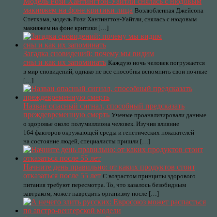
Модель Рози Хантингтон-Уайтли снялась с нюдовым
макияжем на фоне критики лица
Возлюбленная Джейсона
Стетхэма, модель Рози Хантингтон-Уайтли, снялась с нюдовым
макияжем на фоне критики […]
Загадка сновидений: почему мы видим
сны и как их запоминать
Каждую ночь человек погружается
в мир сновидений, однако не все способны вспомнить свои ночные
[…]
Назван опасный сигнал, способный предсказать
преждевременную смерть
Ученые проанализировали данные
о здоровье около полумиллиона человек. Изучив влияние
164 факторов окружающей среды и генетических показателей
на состояние людей, специалисты пришли […]
Начните день правильно: от каких продуктов стоит
отказаться после 55 лет
С возрастом принципы здорового
питания требуют пересмотра. То, что казалось безобидным
завтраком, может навредить организму после […]