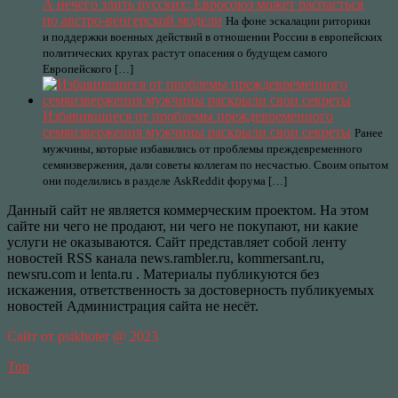
А нечего злить русских: Евросоюз может распасться
по австро-венгерской модели
На фоне эскалации риторики
и поддержки военных действий в отношении России в европейских
политических кругах растут опасения о будущем самого
Европейского […]
Избавившиеся от проблемы преждевременного
семяизвержения мужчины раскрыли свои секреты
Ранее
мужчины, которые избавились от проблемы преждевременного
семяизвержения, дали советы коллегам по несчастью. Своим опытом
они поделились в разделе AskReddit форума […]
Данный сайт не является коммерческим проектом. На этом
сайте ни чего не продают, ни чего не покупают, ни какие
услуги не оказываются. Сайт представляет собой ленту
новостей RSS канала news.rambler.ru, kommersant.ru,
newsru.com и lenta.ru . Материалы публикуются без
искажения, ответственность за достоверность публикуемых
новостей Администрация сайта не несёт.
Сайт от psikhoter @ 2023
Top