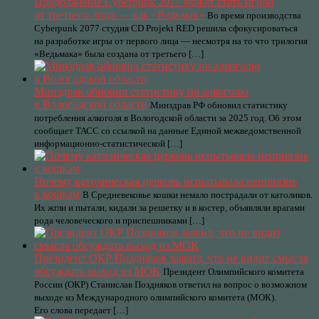
Продолжение Cyberpunk 2077 может стать игрой
от третьего лица — как «Ведьмак»
Во время производства
Cyberpunk 2077 студия CD Projekt RED решила сфокусироваться
на разработке игры от первого лица — несмотря на то что трилогия
«Ведьмака» была создана от третьего […]
Минздрав обновил статистику по алкоголю
в Вологодской области
Минздрав РФ обновил статистику
потребления алкоголя в Вологодской области за 2025 год. Об этом
сообщает ТАСС со ссылкой на данные Единой межведомственной
информационно-статистической […]
Почему католическая церковь испытывала неприязнь
к кошкам
В Средневековье кошки немало пострадали от католиков.
Их жгли и пытали, кидали за решетку и в костер, объявляли врагами
рода человеческого и приспешниками […]
Президент ОКР Поздняков заявил, что не видит смысла
обсуждать выход из МОК
Президент Олимпийского комитета
России (ОКР) Станислав Поздняков ответил на вопрос о возможном
выходе из Международного олимпийского комитета (МОК).
Его слова передает […]