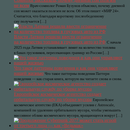
Сомнолог рассказала, почему дневной сон полезен
не всем
Врач-сомнолог Роман Бузунов объяснил, почему дневной
сон может оказаться полезен не всем. Об этом пишет «МИР 24».
Считается, что благодаря короткому послеобеденному
сну получается […]
Власти Латвии решили ввести ограничение
на количество топлива в грузовых авто из РФ
С начала
2025 года Латвия устанавливает лимит на количество топлива
в баках грузовиков, пересекающих границу из России […]
Что такое паттерны поведения и как они управляют
нашей жизнью
Что такое паттерны поведения Паттерн
поведения — как старая книга, которую вы читаете снова и снова.
Европейское космическое агентство создает
орбитальную службу по уборке мусора
Европейское
космическое агентство (ЕКА) объединяет усилия с Astroscale,
компанией по удалению орбитального мусора, чтобы уменьшить
массивное облако космического мусора, вращающееся вокруг […]