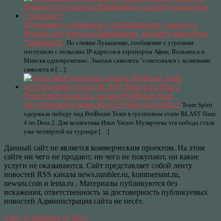
Лукашенко: сообщение о “минировании” самолета
Ryanair поступило из Швейцарии, на борту находился
“террорист”
По словам Лукашенко, сообщение с угрозами
поступило с польских IP-адресов в аэропорты Афин, Вильнюса и
Минска одновременно. Экипаж самолета "советовался с хозяевами
самолета и […]
Team Spirit оказалась сильнее BetBoom Team
на групповой стадии BLAST Slam 4 по Dota 2
Team Spirit
одержала победу над BetBoom Team в групповом этапе BLAST Slam
4 по Dota 2. Для коллектива Ильи Yatoro Мулярчука эта победа стала
уже четвёртой на турнире […]
Данный сайт не является коммерческим проектом. На этом
сайте ни чего не продают, ни чего не покупают, ни какие
услуги не оказываются. Сайт представляет собой ленту
новостей RSS канала news.rambler.ru, kommersant.ru,
newsru.com и lenta.ru . Материалы публикуются без
искажения, ответственность за достоверность публикуемых
новостей Администрация сайта не несёт.
Сайт от psikhoter @ 2023