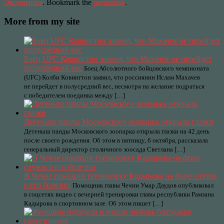
Экономика
. Bookmark the
permalink
.
More from my site
Боец UFC Ковингтон заявил, что Махачев не перейдет
полусредний вес
Боец Абсолютного бойцовского чемпионата
(UFC) Колби Ковингтон заявил, что россиянин Ислам Махачев
не перейдет в полусредний вес, несмотря на желание подраться
с победителем поединка между […]
Детеныш панды Московского зоопарка открыла глазки
Детеныш панды Московского зоопарка открыла глазки на 42 день
после своего рождения. Об этом в пятницу, 6 октября, рассказала
генеральный директор столичного зоосада Светлана […]
В Чечне показали тренировку Кадырова на фоне слухов
о его болезни
Помощник главы Чечни Умар Даудов опубликовал
в соцсетях видео с вечерней тренировки главы республики Рамзана
Кадырова в спортивном зале. Об этом пишет […]