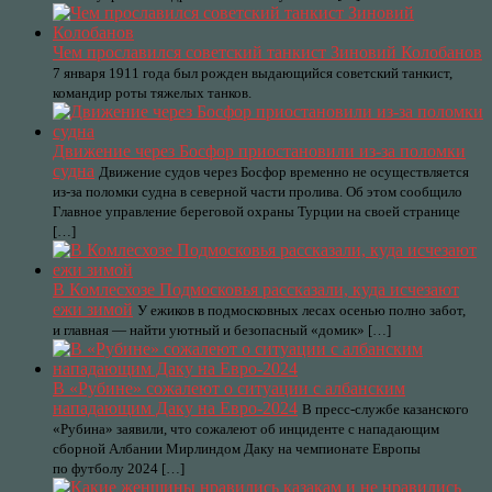
Чем прославился советский танкист Зиновий Колобанов
7 января 1911 года был рожден выдающийся советский танкист,
командир роты тяжелых танков.
Движение через Босфор приостановили из-за поломки
судна
Движение судов через Босфор временно не осуществляется
из-за поломки судна в северной части пролива. Об этом сообщило
Главное управление береговой охраны Турции на своей странице
[…]
В Комлесхозе Подмосковья рассказали, куда исчезают
ежи зимой
У ежиков в подмосковных лесах осенью полно забот,
и главная — найти уютный и безопасный «домик» […]
В «Рубине» сожалеют о ситуации с албанским
нападающим Даку на Евро-2024
В пресс‑службе казанского
«Рубина» заявили, что сожалеют об инциденте с нападающим
сборной Албании Мирлиндом Даку на чемпионате Европы
по футболу 2024 […]