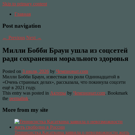
Skip to primary content
Главная
Post navigation
←
Previous
Next
→
Милли Бобби Браун ушла из соцсетей
ради сохранения морального здоровья
Posted on
3 июля, 2026
by
Чемпионат.com
Милли Бобби Браун, известная по роли Одиннадцатой в
«Очень странных делах», рассказала, что покинула соцсети
ещё в 2021 году.
This entry was posted in
Актеры
by
Чемпионат.com
. Bookmark
the
permalink
.
More from my site
Теннисистка Касаткина заявила о невозможности жить