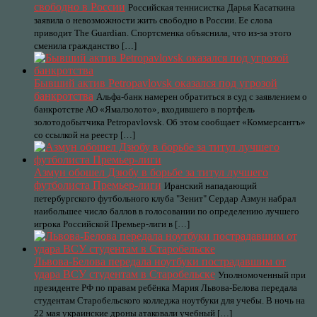
свободно в России
Российская теннисистка Дарья Касаткина
заявила о невозможности жить свободно в России. Ее слова
приводит The Guardian. Спортсменка объяснила, что из-за этого
сменила гражданство […]
Бывший актив Petropavlovsk оказался под угрозой
банкротства
Альфа-банк намерен обратиться в суд с заявлением о
банкротстве АО «Ямалзолото», входившего в портфель
золотодобытчика Petropavlovsk. Об этом сообщает «Коммерсантъ»
со ссылкой на реестр […]
Азмун обошел Дзюбу в борьбе за титул лучшего
футболиста Премьер-лиги
Иранский нападающий
петербургского футбольного клуба "Зенит" Сердар Азмун набрал
наибольшее число баллов в голосовании по определению лучшего
игрока Российской Премьер-лиги в […]
Львова-Белова передала ноутбуки пострадавшим от
удара ВСУ студентам в Старобельске
Уполномоченный при
президенте РФ по правам ребёнка Мария Львова-Белова передала
студентам Старобельского колледжа ноутбуки для учебы. В ночь на
22 мая украинские дроны атаковали учебный […]