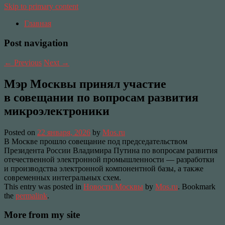
Skip to primary content
Главная
Post navigation
←
Previous
Next
→
Мэр Москвы принял участие
в совещании по вопросам развития
микроэлектроники
Posted on
22 января, 2026
by
Mos.ru
В Москве прошло совещание под председательством
Президента России Владимира Путина по вопросам развития
отечественной электронной промышленности — разработки
и производства электронной компонентной базы, а также
современных интегральных схем.
This entry was posted in
Новости Москвы
by
Mos.ru
. Bookmark
the
permalink
.
More from my site