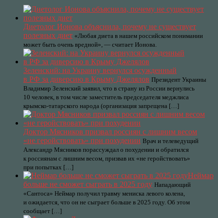
Диетолог Ионова объяснила, почему не существует
полезных диет
«Любая диета в нашем российском понимании
может быть очень вредной», — считает Ионова.
Зеленский: на Украину вернулся осужденный
в РФ за диверсию в Крыму Джелялов
Президент Украины
Владимир Зеленский заявил, что в страну из России вернулись
10 человек, в том числе заместитель председателя меджлиса
крымско-татарского народа (организация запрещена […]
Доктор Мясников призвал россиян с лишним весом
«не геройствовать» при похудении
Врач и телеведущий
Александр Мясников порассуждал о похудении и обратился
к россиянам с лишним весом, призвав их «не геройствовать»
при попытках […]
Неймар
больше не сможет сыграть в 2025 году
Нападающий
«Сантоса» Неймар получил травму мениска левого колена,
и ожидается, что он не сыграет больше в 2025 году. Об этом
сообщает […]