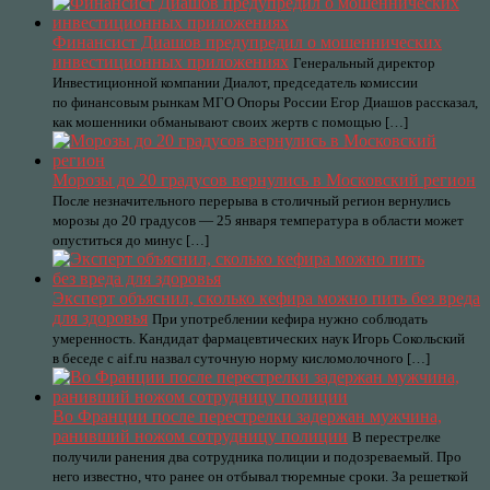
Финансист Диашов предупредил о мошеннических
инвестиционных приложениях
Генеральный директор
Инвестиционной компании Диалот, председатель комиссии
по финансовым рынкам МГО Опоры России Егор Диашов рассказал,
как мошенники обманывают своих жертв с помощью […]
Морозы до 20 градусов вернулись в Московский регион
После незначительного перерыва в столичный регион вернулись
морозы до 20 градусов — 25 января температура в области может
опуститься до минус […]
Эксперт объяснил, сколько кефира можно пить без вреда
для здоровья
При употреблении кефира нужно соблюдать
умеренность. Кандидат фармацевтических наук Игорь Сокольский
в беседе с aif.ru назвал суточную норму кисломолочного […]
Во Франции после перестрелки задержан мужчина,
ранивший ножом сотрудницу полиции
В перестрелке
получили ранения два сотрудника полиции и подозреваемый. Про
него известно, что ранее он отбывал тюремные сроки. За решеткой