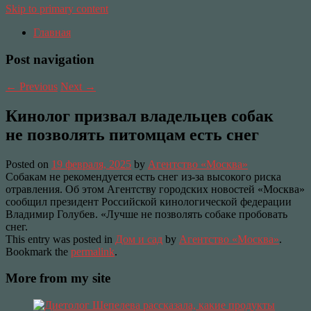
Skip to primary content
Главная
Post navigation
←
Previous
Next
→
Кинолог призвал владельцев собак
не позволять питомцам есть снег
Posted on
19 февраля, 2025
by
Агентство «Москва»
Собакам не рекомендуется есть снег из-за высокого риска
отравления. Об этом Агентству городских новостей «Москва»
сообщил президент Российской кинологической федерации
Владимир Голубев. «Лучше не позволять собаке пробовать
снег.
This entry was posted in
Дом и сад
by
Агентство «Москва»
.
Bookmark the
permalink
.
More from my site