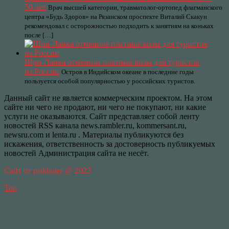
50 лет
Врач высшей категории, травматолог-ортопед флагманского
центра «Будь Здоров» на Рязанском проспекте Виталий Скакун
рекомендовал с осторожностью подходить к занятиям на коньках
после […]
Шри-Ланка отменила платные визы для туристов
из России
Остров в Индийском океане в последние годы
пользуется особой популярностью у российских туристов.
Данный сайт не является коммерческим проектом. На этом
сайте ни чего не продают, ни чего не покупают, ни какие
услуги не оказываются. Сайт представляет собой ленту
новостей RSS канала news.rambler.ru, kommersant.ru,
newsru.com и lenta.ru . Материалы публикуются без
искажения, ответственность за достоверность публикуемых
новостей Администрация сайта не несёт.
Сайт от psikhoter @ 2023
Top