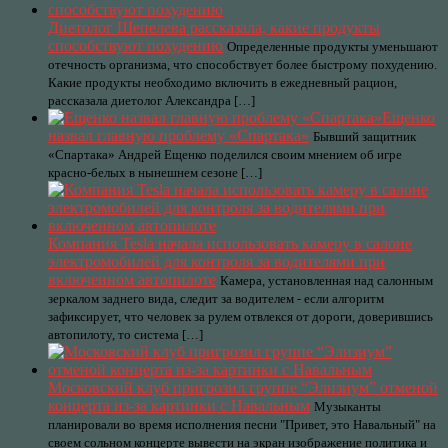
Диетолог Шепелева рассказала, какие продукты
способствуют похудению
Определенные продукты уменьшают
отечность организма, что способствует более быстрому похудению.
Какие продукты необходимо включить в ежедневный рацион,
рассказала диетолог Александра […]
Ещенко
назвал главную проблему «Спартака»
Бывший защитник
«Спартака» Андрей Ещенко поделился своим мнением об игре
красно-белых в нынешнем сезоне […]
Компания Tesla начала использовать камеру в салоне
электромобилей для контроля за водителями при
включенном автопилоте
Камера, установленная над салонным
зеркалом заднего вида, следит за водителем - если алгоритм
зафиксирует, что человек за рулем отвлекся от дороги, доверившись
автопилоту, то система […]
Московский клуб пригрозил группе “Элизиум” отменой
концерта из-за картинки с Навальным
Музыканты
планировали во время исполнения песни "Привет, это Навальный" на
своем сольном концерте вывести на экран изображение политика и