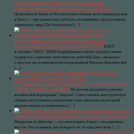
Россия лидирует по количеству купленных
компендиумов к The International 2023 по Dota 2
Пользователи Steam из России купили больше всего компендиумов
в Dota 2 — внутриигровых наборов, посвящённых предстоящему
чемпионату мира The International […]
В Баку заявили о легитимности арестов экс-
руководителей самопровозглашенной НКР
БАКУ,
4 октября. /ТАСС/. МИД Азербайджана считает недопустимым
подвергать сомнению легитимность действий Баку, связанных
с арестом экс-руководителей непризнанной Нагорно-Карабахской
[…]
В Роскосмосе одобрили финальную подготовку модуля
“Наука” к запуску на МКС
По итогам заседания в ракетно-
космической корпорации "Энергия" Совет главных конструкторов
объявил об успешном завершении этапа заводских испытаний
модуля и выдал положительное […]
Очень простой и быстрый рецепт макарон по-флотски
Макароны по-флотски — это питательное блюдо с насыщенным
вкусом. Рассказываем, как пожарить их по классическому […]