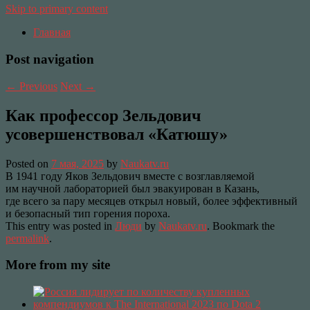
Skip to primary content
Главная
Post navigation
←
Previous
Next
→
Как профессор Зельдович
усовершенствовал «Катюшу»
Posted on
7 мая, 2025
by
Naukatv.ru
В 1941 году Яков Зельдович вместе с возглавляемой
им научной лабораторией был эвакуирован в Казань,
где всего за пару месяцев открыл новый, более эффективный
и безопасный тип горения пороха.
This entry was posted in
Люди
by
Naukatv.ru
. Bookmark the
permalink
.
More from my site