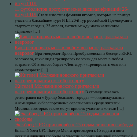
11 футболистов пропустят из-за дисквалификаций 26-
й тур РПЛ
Стали известны фамилии игроков, которые не примут
участия в ближайшем туре РПЛ. 26-й тур российской Премьер-лиги
стартует сегодня, 25 апреля, матчем между махачкалинским
«Динамо» […]
Как тренировать мозг в любом возрасте, рассказала
невролог
Врач-невролог Ирина Преображенская в беседе с KP.RU
рассказала, какие виды тренировок полезны для мозга в любом
возрасте. Об этом сообщает «Лента.ру. ««Тренировать мозг ни в
каком возрасте […]
Жителей Молжаниновского пригласили
на соревнования по киберспорту
В столице началась
регистрация на «Турнир большого города» — индивидуальные
и командные киберспортивные соревнования среди жителей
Москвы, в которых также могут принять участие и жители […]
Экс-боец UFC приговорён к 15 годам лишения свободы
Бывший боец UFC Пьетро Менга приговорен к 15 годам и пяти
месяцам лишения свободы за участие в организованной преступной