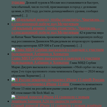
туризма
Деловой туризм в Москве восстанавливается быстрее,
чем обычный, число гостей, приезжающих в город с деловыми
целями, в 2023 году достигло допандемийного уровня, сообщил
первый […]
«Идеальный момент, чтобы отомстить». Чжичжэнь —
о сенсационной победе над Медведевым
42-я ракетка мира
из Китая Чжан Чжичжэнь прокомментировал сенсационную победу
над россиянином Даниилом Медведевым во втором круге травяного
турнира категории ATP-500 в Галле (Германия). […]
Глава МИД Сербии высказался о скандале с участием
болельщиков Албании и Хорватии
Глава МИД Сербии
Марко Джурич высказался о скандированиях «Убей серба» по ходу
игры 2-го тура группового этапа чемпионата Европы — 2024 между
сборными Хорватии […]
В России
рекордно подешевел iPhone 13 mini
Стоимость компактного
iPhone 13 mini на российском рынке упала до 60 тысяч рублей.
Об этом пишет Hi-Tech Mail. ru.
Старый дорогой iPhone 11 сравнили с новым дешёвым