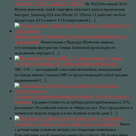
Samsung A24 по скорости работы
На YouTube-канале Tech
Reason выяснили, какой смартфон запускает игры и приложения
быстрее: Samsung A24 или iPhone 11. iPhone 11 работает на базе
процессора А13 и имеет 4 ГБ оперативной […]
Физиогномист Шевченко: Загитова оговаривается из-
за волнения
Физиогномист Надежда Шевченко заявила,
что оговорки фигуристки Алины Загитовой происходят из-
за волнения, передает […]
История Создания ЗИС-110: автомобиля Сталина
ЗИС-110 — легендарный советский автомобиль, выпущенный
на Заводе имени Сталина (ЗИС) и представляющий собой предмет
национальной […]
Стоимость потребительских кредитов достигла нового
рекорда
Средняя стоимость потребкредитов приблизилась к 33%,
рассказали «Российской газете» в «Финуслугах». Рост продолжается
четвертую неделю подряд и в последнюю неделю даже […]
Психолог: «Сейчас я часто вижу папу с коляской»
Ранее
с детьми чаще гуляли их матери, эта тенденция поменялась.
В воспитании детей заинтересованы оба супруга. Об этом в эфире