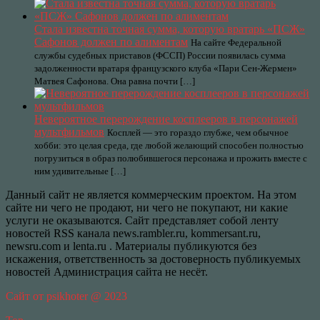
Стала известна точная сумма, которую вратарь «ПСЖ»
Сафонов должен по алиментам
На сайте Федеральной
службы судебных приставов (ФССП) России появилась сумма
задолженности вратаря французского клуба «Пари Сен-Жермен»
Матвея Сафонова. Она равна почти […]
Невероятное перерождение косплееров в персонажей
мультфильмов
Косплей — это гораздо глубже, чем обычное
хобби: это целая среда, где любой желающий способен полностью
погрузиться в образ полюбившегося персонажа и прожить вместе с
ним удивительные […]
Данный сайт не является коммерческим проектом. На этом
сайте ни чего не продают, ни чего не покупают, ни какие
услуги не оказываются. Сайт представляет собой ленту
новостей RSS канала news.rambler.ru, kommersant.ru,
newsru.com и lenta.ru . Материалы публикуются без
искажения, ответственность за достоверность публикуемых
новостей Администрация сайта не несёт.
Сайт от psikhoter @ 2023