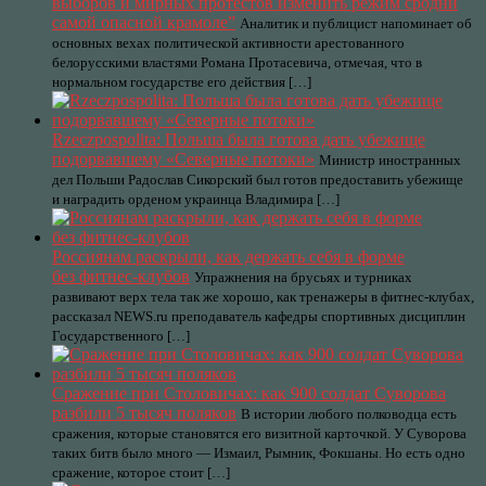
выборов и мирных протестов изменить режим сродни
самой опасной крамоле”
Аналитик и публицист напоминает об
основных вехах политической активности арестованного
белорусскими властями Романа Протасевича, отмечая, что в
нормальном государстве его действия […]
Rzeczpospolita: Польша была готова дать убежище
подорвавшему «Северные потоки»
Министр иностранных
дел Польши Радослав Сикорский был готов предоставить убежище
и наградить орденом украинца Владимира […]
Россиянам раскрыли, как держать себя в форме
без фитнес-клубов
Упражнения на брусьях и турниках
развивают верх тела так же хорошо, как тренажеры в фитнес-клубах,
рассказал NEWS.ru преподаватель кафедры спортивных дисциплин
Государственного […]
Сражение при Столовичах: как 900 солдат Суворова
разбили 5 тысяч поляков
В истории любого полководца есть
сражения, которые становятся его визитной карточкой. У Суворова
таких битв было много — Измаил, Рымник, Фокшаны. Но есть одно
сражение, которое стоит […]