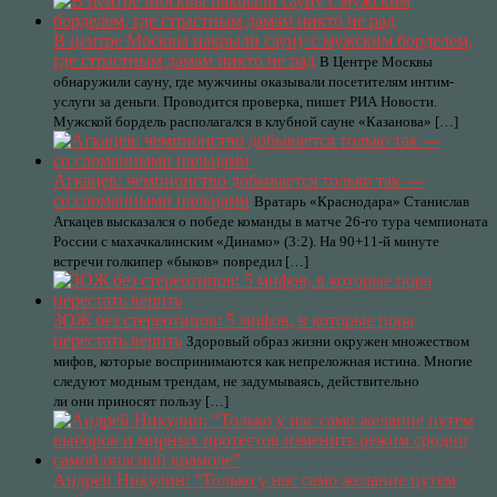
В центре Москвы накрыли сауну с мужским борделем,
где страстным дамам никто не рад
В Центре Москвы
обнаружили сауну, где мужчины оказывали посетителям интим-
услуги за деньги. Проводится проверка, пишет РИА Новости.
Мужской бордель располагался в клубной сауне «Казанова» […]
Агкацев: чемпионство добывается только так —
со сломанными пальцами
Вратарь «Краснодара» Станислав
Агкацев высказался о победе команды в матче 26-го тура чемпионата
России с махачкалинским «Динамо» (3:2). На 90+11-й минуте
встречи голкипер «быков» повредил […]
ЗОЖ без стереотипов: 5 мифов, в которые пора
перестать верить
Здоровый образ жизни окружен множеством
мифов, которые воспринимаются как непреложная истина. Многие
следуют модным трендам, не задумываясь, действительно
ли они приносят пользу […]
Андрей Никулин: “Только у нас само желание путем