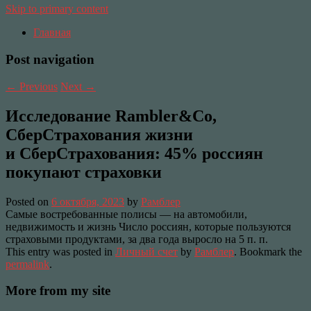
Skip to primary content
Главная
Post navigation
←
Previous
Next
→
Исследование Rambler&Co,
СберСтрахования жизни
и СберСтрахования: 45% россиян
покупают страховки
Posted on
6 октября, 2023
by
Рамблер
Самые востребованные полисы — на автомобили,
недвижимость и жизнь Число россиян, которые пользуются
страховыми продуктами, за два года выросло на 5 п. п.
This entry was posted in
Личный счет
by
Рамблер
. Bookmark the
permalink
.
More from my site