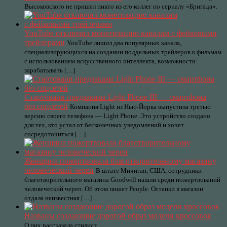
Высоковского не пришел никто из его коллег по сериалу «Бригада».
YouTube отключил монетизацию каналам с фейковыми
трейлерами
YouTube лишил два популярных канала,
специализирующихся на создании поддельных трейлеров к фильмам
с использованием искусственного интеллекта, возможности
зарабатывать […]
Стартовали предзаказы Light Phone III — смартфона
без соцсетей
Компания Light из Нью-Йорка выпустила третью
версию своего телефона — Light Phone. Это устройство создано
для тех, кто устал от бесконечных уведомлений и хочет
сосредоточиться […]
Женщина пожертвовала благотворительному магазину
человеческий череп
В штате Мичиган, США, сотрудники
благотворительного магазина Goodwill нашли среди пожертвований
человеческий череп. Об этом пишет People. Останки в магазин
отдала неизвестная […]
Названы создающие дорогой образ модели кроссовок
О них рассказала стилист.