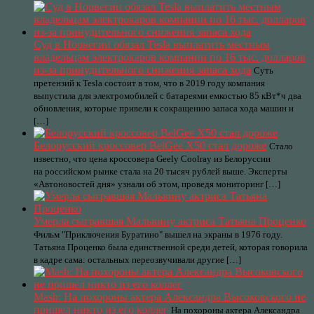
Суд в Норвегии обязал Tesla выплатить местным
владельцам электрокаров компании по 16 тыс. долларов
из-за принудительного снижения запаса хода
Суть
претензий к Tesla состоит в том, что в 2019 году компания
выпустила для электромобилей с батареями емкостью 85 кВт*ч два
обновления, которые привели к сокращению запаса хода машин и
[…]
Белорусский кроссовер BelGee X50 стал дороже
Стало
известно, что цена кроссовера Geely Coolray из Белоруссии
на российском рынке стала на 20 тысяч рублей выше. Эксперты
«Автоновостей дня» узнали об этом, проведя мониторинг […]
Умерла сыгравшая Мальвину актриса Татьяна Проценко
Фильм "Приключения Буратино" вышел на экраны в 1976 году.
Татьяна Проценко была единственной среди детей, которая говорила
в кадре сама: остальных переозвучивали другие […]
Mash: На похороны актера Александра Высоковского не
пришел никто из его коллег
На похороны актера Александра