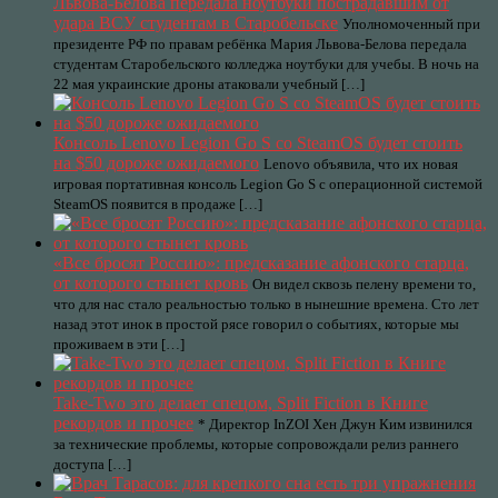
Львова-Белова передала ноутбуки пострадавшим от
удара ВСУ студентам в Старобельске
Уполномоченный при
президенте РФ по правам ребёнка Мария Львова-Белова передала
студентам Старобельского колледжа ноутбуки для учебы. В ночь на
22 мая украинские дроны атаковали учебный […]
Консоль Lenovo Legion Go S со SteamOS будет стоить
на $50 дороже ожидаемого
Lenovo объявила, что их новая
игровая портативная консоль Legion Go S с операционной системой
SteamOS появится в продаже […]
«Все бросят Россию»: предсказание афонского старца,
от которого стынет кровь
Он видел сквозь пелену времени то,
что для нас стало реальностью только в нынешние времена. Сто лет
назад этот инок в простой рясе говорил о событиях, которые мы
проживаем в эти […]
Take-Two это делает спецом, Split Fiction в Книге
рекордов и прочее
* Директор InZOI Хен Джун Ким извинился
за технические проблемы, которые сопровождали релиз раннего
доступа […]