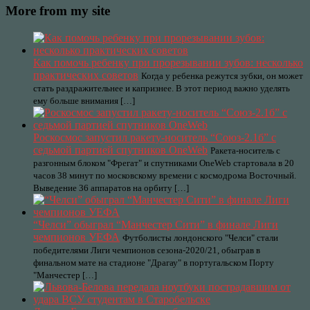
More from my site
Как помочь ребенку при прорезывании зубов: несколько
практических советов
Когда у ребенка режутся зубки, он может
стать раздражительнее и капризнее. В этот период важно уделять
ему больше внимания […]
Роскосмос запустил ракету-носитель “Союз-2.1б” с
седьмой партией спутников OneWeb
Ракета-носитель с
разгонным блоком "Фрегат" и спутниками OneWeb стартовала в 20
часов 38 минут по московскому времени с космодрома Восточный.
Выведение 36 аппаратов на орбиту […]
“Челси” обыграл “Манчестер Сити” в финале Лиги
чемпионов УЕФА
Футболисты лондонского "Челси" стали
победителями Лиги чемпионов сезона-2020/21, обыграв в
финальном мате на стадионе "Драгау" в португальском Порту
"Манчестер […]