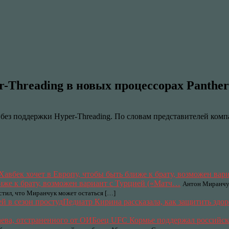
r-Threading в новых процессорах Panthe
 без поддержки Hyper-Threading. По словам представителей комп
лиже к брату, возможен вариант с Турцией («Матч…
Антон Миранчук
тил, что Миранчук может остаться […]
Педиатр Кирина рассказала, как защитить здор
Боец UFC Кормье поддержал российско