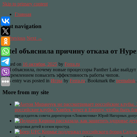
Skip to primary content
Главная
Post navigation
←
Previous
Next
→
Intel объяснила причину отказа от Hype
Posted on
16 октября, 2025
by
Ferra.ru
Intel объяснила, почему новые процессоры Panther Lake выйдут
и стремлением повысить эффективность работы чипов.
This entry was posted in
Игры
by
Ferra.ru
. Bookmark the
permalink
.
More from my site
российские клубы. Хавбек хочет в Европу, чтобы быть б
председатель совета директоров «Локомотива» Юрий Нагорных допус
здоровья детей в сезон простуд.