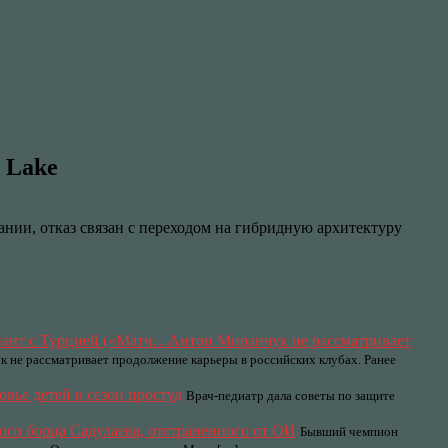
r Lake
ании, отказ связан с переходом на гибридную архитектуру
Антон Миранчук не рассматривает
 не рассматривает продолжение карьеры в российских клубах. Ранее
овье детей в сезон простуд
Врач-педиатр дала советы по защите
го борца Садулаева, отстраненного от ОИ
Бывший чемпион