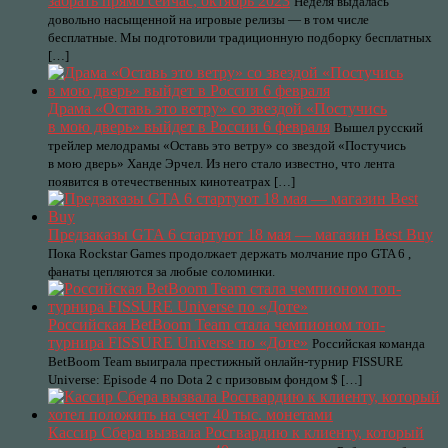
забрать прямо сейчас, октябрь 2023
Неделя выдалась
довольно насыщенной на игровые релизы — в том числе
бесплатные. Мы подготовили традиционную подборку бесплатных
[…]
Драма «Оставь это ветру» со звездой «Постучись
в мою дверь» выйдет в России 6 февраля
Вышел русский
трейлер мелодрамы «Оставь это ветру» со звездой «Постучись
в мою дверь» Ханде Эрчел. Из него стало известно, что лента
появится в отечественных кинотеатрах […]
Предзаказы GTA 6 стартуют 18 мая — магазин Best Buy
Пока Rockstar Games продолжает держать молчание про GTA 6 ,
фанаты цепляются за любые соломинки.
Российская BetBoom Team стала чемпионом топ-
турнира FISSURE Universe по «Доте»
Российская команда
BetBoom Team выиграла престижный онлайн-турнир FISSURE
Universe: Episode 4 по Dota 2 с призовым фондом $ […]
Кассир Сбера вызвала Росгвардию к клиенту, который