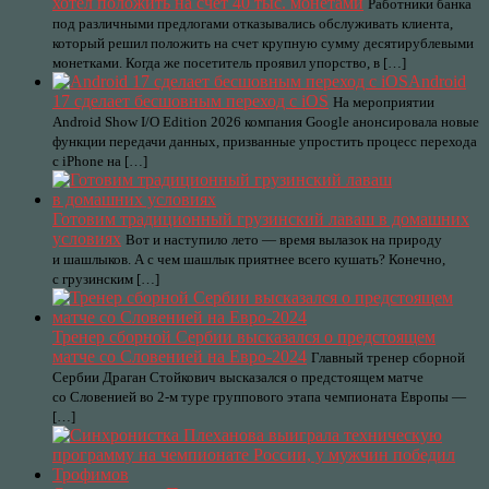
хотел положить на счет 40 тыс. монетами
Работники банка
под различными предлогами отказывались обслуживать клиента,
который решил положить на счет крупную сумму десятирублевыми
монетками. Когда же посетитель проявил упорство, в […]
Android
17 сделает бесшовным переход с iOS
На мероприятии
Android Show I/O Edition 2026 компания Google анонсировала новые
функции передачи данных, призванные упростить процесс перехода
с iPhone на […]
Готовим традиционный грузинский лаваш в домашних
условиях
Вот и наступило лето — время вылазок на природу
и шашлыков. А с чем шашлык приятнее всего кушать? Конечно,
с грузинским […]
Тренер сборной Сербии высказался о предстоящем
матче со Словенией на Евро-2024
Главный тренер сборной
Сербии Драган Стойкович высказался о предстоящем матче
со Словенией во 2-м туре группового этапа чемпионата Европы —
[…]