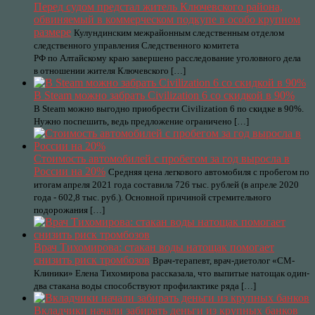
Перед судом предстал житель Ключевского района,
обвиняемый в коммерческом подкупе в особо крупном
размере
Кулундинским межрайонным следственным отделом
следственного управления Следственного комитета
РФ по Алтайскому краю завершено расследование уголовного дела
в отношении жителя Ключевского […]
В Steam можно забрать Civilization 6 со скидкой в 90%
В Steam можно выгодно приобрести Civilization 6 по скидке в 90%.
Нужно поспешить, ведь предложение ограничено […]
Стоимость автомобилей с пробегом за год выросла в
России на 20%
Средняя цена легкового автомобиля с пробегом по
итогам апреля 2021 года составила 726 тыс. рублей (в апреле 2020
года - 602,8 тыс. руб.). Основной причиной стремительного
подорожания […]
Врач Тихомирова: стакан воды натощак помогает
снизить риск тромбозов
Врач-терапевт, врач-диетолог «СМ-
Клиники» Елена Тихомирова рассказала, что выпитые натощак один-
два стакана воды способствуют профилактике ряда […]
Вкладчики начали забирать деньги из крупных банков