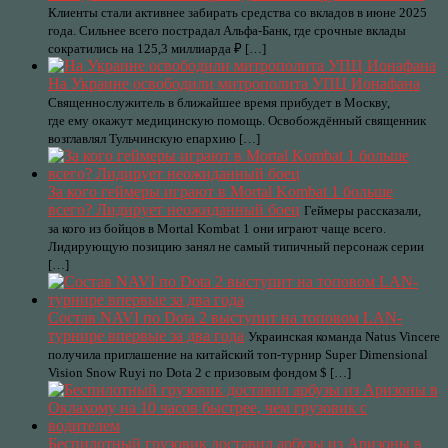
Клиенты стали активнее забирать средства со вкладов в июне 2025
года. Сильнее всего пострадал Альфа-Банк, где срочные вклады
сократились на 125,3 миллиарда ₽ […]
На Украине освободили митрополита УПЦ Ионафана
Священнослужитель в ближайшее время прибудет в Москву,
где ему окажут медицинскую помощь. Освобождённый священник
возглавлял Тульчинскую епархию […]
За кого геймеры играют в Mortal Kombat 1 больше
всего? Лидирует неожиданный боец
Геймеры рассказали,
за кого из бойцов в Mortal Kombat 1 они играют чаще всего.
Лидирующую позицию занял не самый типичный персонаж серии
[…]
Состав NAVI по Dota 2 выступит на топовом LAN-
турнире впервые за два года
Украинская команда Natus Vincere
получила приглашение на китайский топ-турнир Super Dimensional
Vision Snow Ruyi по Dota 2 с призовым фондом $ […]
Беспилотный грузовик доставил арбузы из Аризоны в