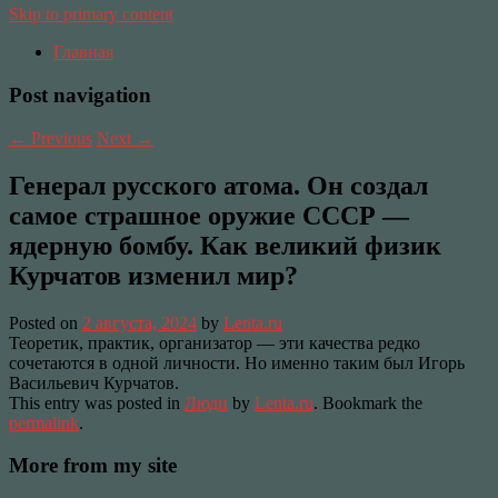
Skip to primary content
Главная
Post navigation
←
Previous
Next
→
Генерал русского атома. Он создал
самое страшное оружие СССР —
ядерную бомбу. Как великий физик
Курчатов изменил мир?
Posted on
2 августа, 2024
by
Lenta.ru
Теоретик, практик, организатор — эти качества редко
сочетаются в одной личности. Но именно таким был Игорь
Васильевич Курчатов.
This entry was posted in
Люди
by
Lenta.ru
. Bookmark the
permalink
.
More from my site