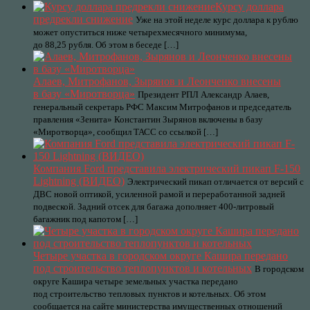
Курсу доллара
предрекли снижение
Уже на этой неделе курс доллара к рублю
может опуститься ниже четырехмесячного минимума,
до 88,25 рубля. Об этом в беседе […]
Алаев, Митрофанов, Зырянов и Леонченко внесены
в базу «Миротворца»
Президент РПЛ Александр Алаев,
генеральный секретарь РФС Максим Митрофанов и председатель
правления «Зенита» Константин Зырянов включены в базу
«Миротворца», сообщил ТАСС со ссылкой […]
Компания Ford представила электрический пикап F-150
Lightning (ВИДЕО)
Электрический пикап отличается от версий с
ДВС новой оптикой, усиленной рамой и переработанной задней
подвеской. Задний отсек для багажа дополняет 400-литровый
багажник под капотом […]
Четыре участка в городском округе Кашира передано
под строительство теплопунктов и котельных
В городском
округе Кашира четыре земельных участка передано
под строительство тепловых пунктов и котельных. Об этом
сообщается на сайте министерства имущественных отношений