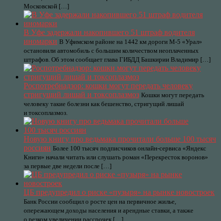
Московской […]
В Уфе задержали накопившего 51 штраф водителя
иномарки
В Уфимском районе на 1442 км дороги М-5 «Урал»
остановили автомобиль с большим количеством неоплаченных
штрафов. Об этом сообщает глава ГИБДД Башкирии Владимир […]
Роспотребнадзор: кошки могут передать человеку
стригущий лишай и токсоплазмоз
Кошки могут передать
человеку такие болезни как бешенство, стригущий лишай
и токсоплазмоз.
Новую книгу про ведьмака прочитали больше 100 тысяч
россиян
Более 100 тысяч подписчиков онлайн-сервиса «Яндекс
Книги» начали читать или слушать роман «Перекресток воронов»
за первые две недели после […]
ЦБ предупредил о риске «пузыря» на рынке новостроек
Банк России сообщил о росте цен на первичное жилье,
опережающем доходы населения и арендные ставки, а также
о резком увеличении рассрочек […]