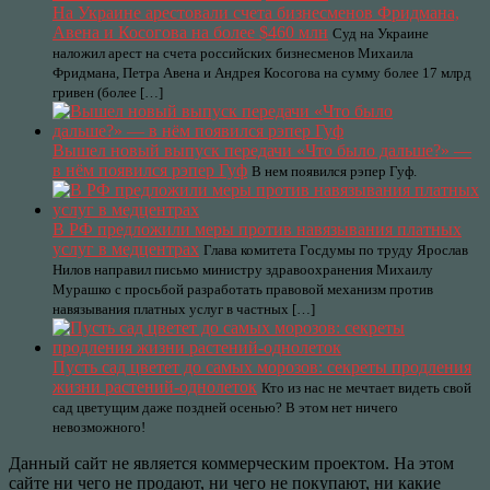
На Украине арестовали счета бизнесменов Фридмана,
Авена и Косогова на более $460 млн
Суд на Украине
наложил арест на счета российских бизнесменов Михаила
Фридмана, Петра Авена и Андрея Косогова на сумму более 17 млрд
гривен (более […]
Вышел новый выпуск передачи «Что было дальше?» —
в нём появился рэпер Гуф
В нем появился рэпер Гуф.
В РФ предложили меры против навязывания платных
услуг в медцентрах
Глава комитета Госдумы по труду Ярослав
Нилов направил письмо министру здравоохранения Михаилу
Мурашко с просьбой разработать правовой механизм против
навязывания платных услуг в частных […]
Пусть сад цветет до самых морозов: секреты продления
жизни растений-однолеток
Кто из нас не мечтает видеть свой
сад цветущим даже поздней осенью? В этом нет ничего
невозможного!
Данный сайт не является коммерческим проектом. На этом
сайте ни чего не продают, ни чего не покупают, ни какие