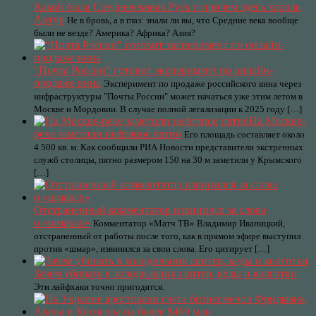
Какой была Средневековая Русь и причем здесь король
Артур
Не в бровь, а в глаз: знали ли вы, что Средние века вообще
были не везде? Америка? Африка? Азия?
“Почта России” готовит эксперимент по онлайн-
продаже вина
Эксперимент по продаже российского вина через
инфраструктуры "Почты России" может начаться уже этим летом в
Москве и Мордовии. В случае полной легализации к 2025 году […]
На Москве-
реке заметили нефтяное пятно
Его площадь составляет около
4 500 кв. м. Как сообщили РИА Новости представители экстренных
служб столицы, пятно размером 150 на 30 м заметили у Крымского
[…]
Отстраненный комментатор извинился за слова
о «шмарах»
Комментатор «Матч ТВ» Владимир Иваницкий,
отстраненный от работы после того, как в прямом эфире выступил
против «шмар», извинился за свои слова. Его цитирует […]
Зачем убирать в холодильник свитер, кеды и колготки
Эти лайфхаки точно пригодятся.