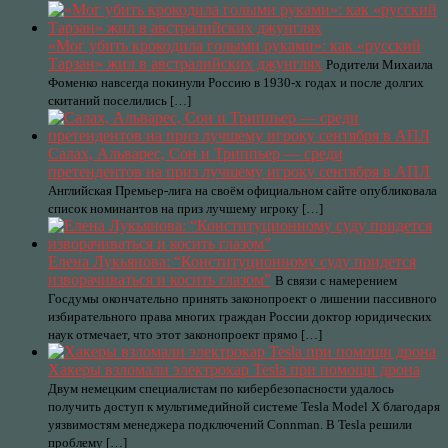
«Мог убить крокодила голыми руками»: как «русский
Тарзан» жил в австралийских джунглях
Родители Михаила
Фоменко навсегда покинули Россию в 1930-х годах и после долгих
скитаний поселились […]
Салах, Альварес, Сон и Триппьер — среди
претендентов на приз лучшему игроку сентября в АПЛ
Английская Премьер-лига на своём официальном сайте опубликовала
список номинантов на приз лучшему игроку […]
Елена Лукьянова: “Конституционному суду придется
изворачиваться и косить глазом”
В связи с намерением
Госдумы окончательно принять законопроект о лишении пассивного
избирательного права многих граждан России доктор юридических
наук отмечает, что этот законопроект прямо […]
Хакеры взломали электрокар Tesla при помощи дрона
Двум немецким специалистам по кибербезопасности удалось
получить доступ к мультимедийной системе Tesla Model X благодаря
уязвимостям менеджера подключений Connman. В Tesla решили
проблему […]