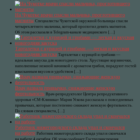
На Чукотке врачи спасли мальчика, проглотившего
магниты
Специалисты Чукотской окружной больницы спасли
четырехлетнего мальчика, который проглотил девять магнитов.
Об этом рассказали в Telegram-канале медицинского […]
Тарталетки с курицей и грибами — легкая и вкусная
новогодняя закуска
Тарталетки с курицей и грибами —
идеальная закуска для новогоднего стола. Хрустящие корзиночки,
наполненные нежной начинкой с ароматом грибов, порадуют гостей
изысканным вкусом и удобством […]
Врач назвала привычки, снижающие женскую
фертильность
Врач-репродуктолог Центра репродуктивного
здоровья «СМ-Клиника» Мария Ускова рассказала о повседневных
привычках, которые постепенно снижают женскую фертильность.
По словам специалиста, […]
Работник нижегородского склада упал и скончался
на работе
Работник нижегородского склада упал и скончался
на работе 4 октября. Об этом сообщает Гострудинспекция