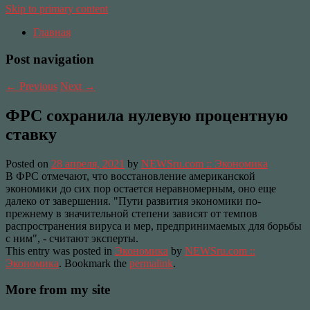
Skip to primary content
Главная
Post navigation
←
Previous
Next
→
ФРС сохранила нулевую процентную
ставку
Posted on
28 апреля, 2021
by
NEWSru.com :: Экономика
В ФРС отмечают, что восстановление американской
экономики до сих пор остается неравномерным, оно еще
далеко от завершения. "Пути развития экономики по-
прежнему в значительной степени зависят от темпов
распространения вируса и мер, предпринимаемых для борьбы
с ним", - считают эксперты.
This entry was posted in
Экономика
by
NEWSru.com ::
Экономика
. Bookmark the
permalink
.
More from my site