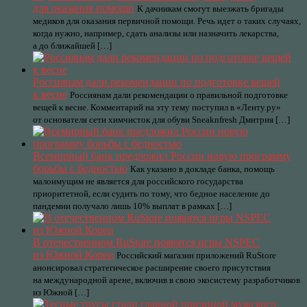
для оказания помощи
К дачникам смогут выезжать бригады
медиков для оказания первичной помощи. Речь идет о таких случаях,
когда нужно, например, сдать анализы или назначить лекарства,
а до ближайшей […]
Россиянам дали рекомендации по подготовке вещей
к весне
Россиянам дали рекомендации о правильной подготовке
вещей к весне. Комментарий на эту тему поступил в «Ленту.ру»
от основателя сети химчисток для обуви Sneaknfresh Дмитрия […]
Всемирный банк предложил России новую программу
борьбы с бедностью
Как указано в докладе банка, помощь
малоимущим не является для российского государства
приоритетной, если судить по тому, что бедное население до
пандемии получало лишь 10% выплат в рамках […]
В отечественном RuStore появятся игры NSPEC
из Южной Кореи
Российский магазин приложений RuStore
анонсировал стратегическое расширение своего присутствия
на международной арене, включив в свою экосистему разработчиков
из Южной […]