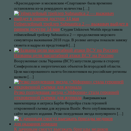
«Краснодаром» и московским «Спартаком» была временно
остановлена из-за рекордного количества […]
Геймплейный трейлер Subnautica 2 — выживач выйдет в
раннем доступе 14 мая
Студия Unknown Worlds представила
геймплейный трейлер Subnautica 2 — продолжения морского
симулятора выживания 2018 года. В ролике авторы показали завязку
сюжета и кадры из предстоящей […]
Названы цели масштабной атаки ВСУ на Россию
Вооруженные силы Украины (ВСУ) запустили дроны в сторону
Симферополя и энергетических объектов Белгородской области.
Цели массированного налета беспилотников на российские регионы
назвали […]
Резко похудевшая звезда «Эйфории» стала героиней
откровенной съемки для журнала
Американская
манекенщица и актриса Барби Феррейра стала героиней
откровенной съемки для журнала Bustle. Фото опубликованы на
сайте модного издания. Резко похудевшая звезда популярного […]
К дачникам смогут выезжать бригады медиков