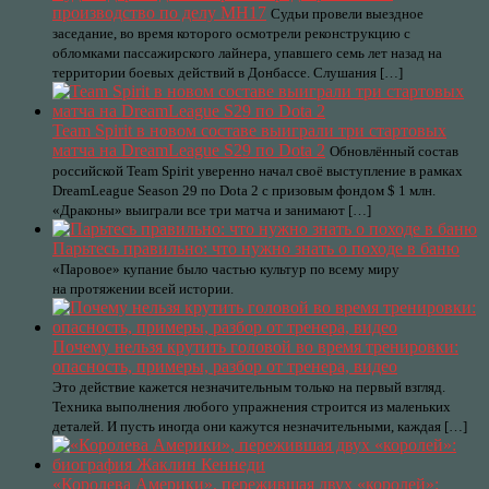
производство по делу MH17
Судьи провели выездное
заседание, во время которого осмотрели реконструкцию с
обломками пассажирского лайнера, упавшего семь лет назад на
территории боевых действий в Донбассе. Слушания […]
Team Spirit в новом составе выиграли три стартовых
матча на DreamLeague S29 по Dota 2
Обновлённый состав
российской Team Spirit уверенно начал своё выступление в рамках
DreamLeague Season 29 по Dota 2 с призовым фондом $ 1 млн.
«Драконы» выиграли все три матча и занимают […]
Парьтесь правильно: что нужно знать о походе в баню
«Паровое» купание было частью культур по всему миру
на протяжении всей истории.
Почему нельзя крутить головой во время тренировки:
опасность, примеры, разбор от тренера, видео
Это действие кажется незначительным только на первый взгляд.
Техника выполнения любого упражнения строится из маленьких
деталей. И пусть иногда они кажутся незначительными, каждая […]
«Королева Америки», пережившая двух «королей»: