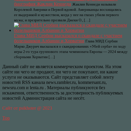
биография Жаклин Кеннеди
Жаклин Кеннеди называли
Королевой Америки и Первой вдовой. Американцы восхищались
ее выдержкой и мужеством, когда у нее на глазах убили первого
мужа; и презрительно прозвали Джеки О., […]
Глава МИД Сербии высказался о скандале с участием
болельщиков Албании и Хорватии
Глава МИД Сербии
Марко Джурич высказался о скандированиях «Убей серба» по ходу
игры 2-го тура группового этапа чемпионата Европы — 2024 между
сборными Хорватии […]
Данный сайт не является коммерческим проектом. На этом
сайте ни чего не продают, ни чего не покупают, ни какие
услуги не оказываются. Сайт представляет собой ленту
новостей RSS канала news.rambler.ru, kommersant.ru,
newsru.com и lenta.ru . Материалы публикуются без
искажения, ответственность за достоверность публикуемых
новостей Администрация сайта не несёт.
Сайт от psikhoter @ 2023
Top