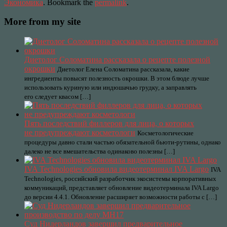
Экономика
. Bookmark the
permalink
.
More from my site
Диетолог Соломатина рассказала о рецепте полезной
окрошки
Диетолог Елена Соломатина рассказала, какие
ингредиенты повысят полезность окрошки. В этом блюде лучше
использовать куриную или индюшачью грудку, а заправлять
его следует квасом […]
Пять последствий филлеров для лица, о которых
не предупреждают косметологи
Косметологические
процедуры давно стали частью обязательной бьюти-рутины, однако
далеко не все вмешательства одинаково полезны […]
IVA Technologies обновила видеотерминал IVA Largo
IVA
Technologies, российский разработчик экосистемы корпоративных
коммуникаций, представляет обновление видеотерминала IVA Largo
до версии 4.4.1. Обновление расширяет возможности работы с […]
Cуд Нидерландов завершил предварительное