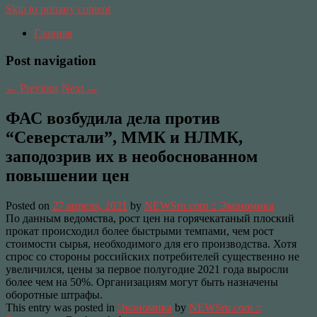
Skip to primary content
Главная
Post navigation
←
Previous
Next
→
ФАС возбудила дела против
“Северстали”, ММК и НЛМК,
заподозрив их в необоснованном
повышении цен
Posted on
27 апреля, 2021
by
NEWSru.com :: Экономика
По данным ведомства, рост цен на горячекатаный плоский
прокат происходил более быстрыми темпами, чем рост
стоимости сырья, необходимого для его производства. Хотя
спрос со стороны российских потребителей существенно не
увеличился, цены за первое полугодие 2021 года выросли
более чем на 50%. Организациям могут быть назначены
оборотные штрафы.
This entry was posted in
Экономика
by
NEWSru.com ::