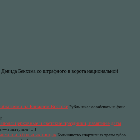
Дэвида Бекхэма со штрафного в ворота национальной
с событиями на Ближнем Востоке
Рубль начал ослабевать на фоне
р.
 июля: церковные и светские праздники, памятные даты
нь — в материале […]
можно и в бальных танцах
Большинство спортивных травм зубов