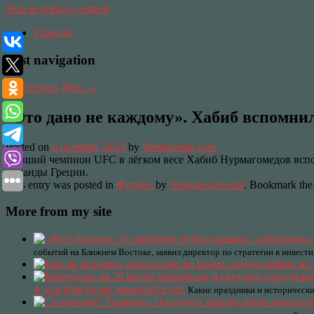
Skip to primary content
Главная
Post navigation
←
Previous
Next
→
«Это дано не каждому». Хабиб вспомни
Posted on
6 октября, 2023
by
Чемпионат.com
Бывший чемпион UFC в лёгком весе Хабиб Нурмагомедов вспо
команды Греции.
This entry was posted in
Футбол
by
Чемпионат.com
. Bookmark th
More from my site
событий на Ближнем Востоке, заявил директор по стратегии в инве
Как не
и дни рождения знаменитостей
Какие праздники и исторически