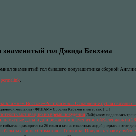
л знаменитый гол Дэвида Бекхэма
мнил знаменитый гол бывшего полузащитника сборной Англии 
e
permalink
.
«Рост рисков»: Ослабление рубля связали 
стиционной компании «ФИНАМ» Ярослав Кабаков в интервью […]
 потерять мотивацию во время похудения
Лайфхаком поделилась трене
Календарь на 26
е события приходятся на 26 июля и кто из известных людей родился в этот де
Стоматолог Тишкина: Получить травму зубов 