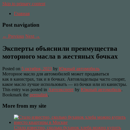
Skip to primary content
Главная
Post navigation
←
Previous
Next
→
Эксперты объяснили преимущества
моторного масла в жестяных бочках
Posted on
5 октября, 2023
by
Южный автомобиль
Моторное масло для автомобилей может продаваться
как в канистрах, так и в бочках. Автовладельцы часто спорят,
какое масло лучше использовать — из бочки или из канистры.
This entry was posted in
Автоэксперт
by
Южный автомобиль
.
Bookmark the
permalink
.
More from my site
Стало известно, сколько буханок хлеба можно купить