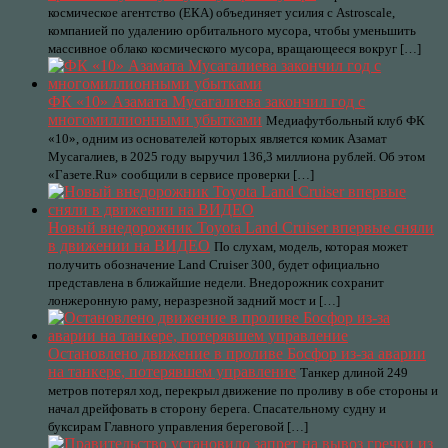
космическое агентство (ЕКА) объединяет усилия с Astroscale,
компанией по удалению орбитального мусора, чтобы уменьшить
массивное облако космического мусора, вращающееся вокруг […]
ФК «10» Азамата Мусагалиева закончил год с
многомиллионными убытками
Медиафутбольный клуб ФК
«10», одним из основателей которых является комик Азамат
Мусагалиев, в 2025 году выручил 136,3 миллиона рублей. Об этом
«Газете.Ru» сообщили в сервисе проверки […]
Новый внедорожник Toyota Land Cruiser впервые сняли
в движении на ВИДЕО
По слухам, модель, которая может
получить обозначение Land Cruiser 300, будет официально
представлена в ближайшие недели. Внедорожник сохранит
лонжеронную раму, неразрезной задний мост и […]
Остановлено движение в проливе Босфор из-за аварии
на танкере, потерявшем управление
Танкер длиной 249
метров потерял ход, перекрыл движение по проливу в обе стороны и
начал дрейфовать в сторону берега. Спасательному судну и
буксирам Главного управления береговой […]