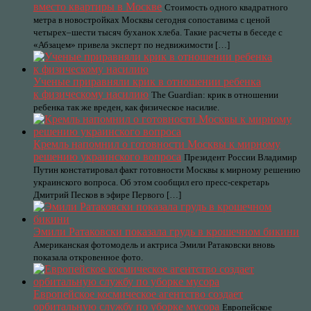
вместо квартиры в Москве
Стоимость одного квадратного
метра в новостройках Москвы сегодня сопоставима с ценой
четырех–шести тысяч буханок хлеба. Такие расчеты в беседе с
«Абзацем» привела эксперт по недвижимости […]
Ученые приравняли крик в отношении ребенка
к физическому насилию
The Guardian: крик в отношении
ребенка так же вреден, как физическое насилие.
Кремль напомнил о готовности Москвы к мирному
решению украинского вопроса
Президент России Владимир
Путин констатировал факт готовности Москвы к мирному решению
украинского вопроса. Об этом сообщил его пресс-секретарь
Дмитрий Песков в эфире Первого […]
Эмили Ратаковски показала грудь в крошечном бикини
Американская фотомодель и актриса Эмили Ратаковски вновь
показала откровенное фото.
Европейское космическое агентство создает
орбитальную службу по уборке мусора
Европейское