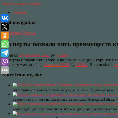
Skip to primary content
Главная
Post navigation
←
Previous
Next
→
Эксперты назвали пять преимуществ к
Posted on
20 февраля, 2025
by
СОВА
Эксперты назвали пять причин включить в рацион куриное мяс
This entry was posted in
Новости ЗОЖ
by
СОВА
. Bookmark the
pe
More from my site
воспринимаются как непреложная истина. Многие следуют модным тре
в сторону восточного направления стал возможен благодаря Байкало
и повреждениях поверхности глаз или век, предупредила офтальмоло