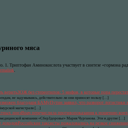
уриного мяса
о. 1. Триптофан Аминокислота участвует в синтезе «гормона ра
rmalink
.
ЗОЖ без стереотипов: 5 мифов, в которые пора перестат
ндам, не задумываясь, действительно ли они приносят пользу […]
Путин заявил, что разворот логистики
-Амурской магистрали […]
Врач перечислила противопоказания к ношению конт
г медицинской компании «СберЗдоровье» Мария Чурганова. Эти и другие […]
Российские таксисты пожаловались на резкое снижение