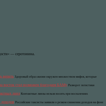
дости» — серотонина.
ь верить
Здоровый образ жизни окружен множеством мифов, которые
 на восток стал возможен благодаря БАМу
Разворот логистики
актных линз
Контактные линзы нельзя носить при воспалениях
 доходов
Российские таксисты заявили о резком снижении доходов на фоне