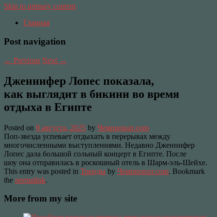
Skip to primary content
Главная
Post navigation
←
Previous
Next
→
Дженнифер Лопес показала,
как выглядит в бикини во время
отдыха в Египте
Posted on
9 августа, 2025
by
Чемпионат.com
Поп-звезда успевает отдыхать в перерывах между
многочисленными выступлениями. Недавно Дженнифер
Лопес дала большой сольный концерт в Египте. После
шоу она отправилась в роскошный отель в Шарм-эль-Шейхе.
This entry was posted in
Тренды
by
Чемпионат.com
. Bookmark
the
permalink
.
More from my site