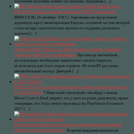
батончики негативно влияют на здоровье. Бурдакова […]
ЕК представила четыре проекта ПВО Евросоюза
БРЮССЕЛЬ, 16 октября. /ТАСС/. Еврокомиссия представила
дорожную карту милитаризации Европы, основной частью которой
стали четыре стратегических проекта по созданию различных
аспектов […]
Автоэксперт Попов: на льду нужно сильно снижать
скорость авто без торможения
При выезде автомобиля
на гололедицу необходимо значительно снизить скорость,
не используя для этого педаль тормоза. Об этом RT рассказал
автомобильный эксперт Дмитрий […]
PS6 в 2027-м и актеры играют и хотят исполнить роли
в Clair Obscur
* Известный «железный» инсайдер с канала
Moore’s Law is Dead уверяет, что у него на руках документы, прямо
говорящие, что Sony начнет производство PlayStation 6 в начале
2027 […]
Российские банки передали коллекторам рекордный
объем долгов за семь лет
За время пандемии взыскатели