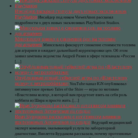
Инсайдер раскрыл статусы двух новых эксклюзивов
PlayStation
Инсайдер под ником ViewerAnon рассказал
подробности о двух новых эксклюзивах PlayStation Studios.
Минсельхоз заявил о снижении цен на топливо
для аграриев
Минсельхоз фиксирует снижение стоимости топлива
для аграриев и ожидает дальнейшей корректировки цен. Об этом
заявил замглавы ведомства Андрей Разин в эфире телеканала «Россия
[…]
Опубликован новый геймплей игры по «Властелину
колец» с негрохоббитами
YouTube-канал IGN опубликовал
пятиминутное превью Tales of the Shire — игры по мотивам
«Властелина колец», в которой вам предстоит взять на себя роль
хоббита из Шира и просто жить. […]
Врач Бурдакова рассказала о негативном влиянии
протеиновых батончиков на сердце
Ведущий медицинский
эксперт компании, оказывающей услуги по лабораторной
диагностике, Виолетта Бурдакова рассказала, почему протеиновые