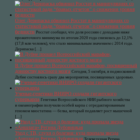
Олег Дерипаска обвинил Росстат в манипуляциях со
статистикой ради “бравых отчетов” о снижении уровня
бедности
Росстат сообщил, что доля россиян с доходами ниже
прожиточного минимума по итогам 2020 года снизилась до 12,1%
(17,8 млн человек), что стало минимальным значением с 2014 года.
Дерипаска […]
В Дубне прошел Всероссийский марафон, посвященный
донорству костного мозга
Сегодня, 5 октября, в подмосковной
Дубне состоялось сразу два мероприятия, посвященных здоровью.
Ученые-генетики ВНИРО создали гигантского
суперкарпа
Генетики Всероссийского НИИ рыбного хозяйства
и океанографии получили особей карпа с отредактированным
геномом миостатина — белка, который подавляет рост мышечной
[…]
Уход с ТВ, слухи о болезни: куда пропала звезда
«Аншлага» Регина Дубовицкая
Телеведущая Регина