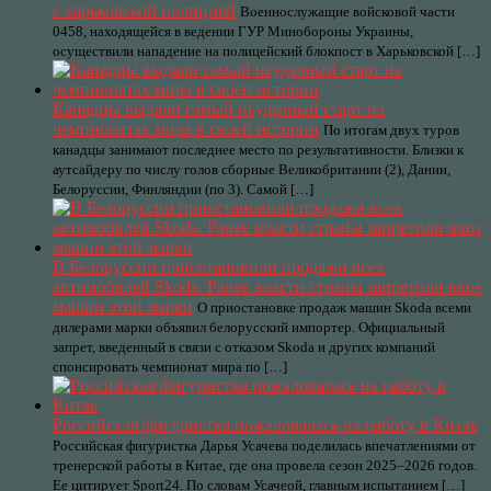
с харьковской полицией
Военнослужащие войсковой части
0458, находящейся в ведении ГУР Минобороны Украины,
осуществили нападение на полицейский блокпост в Харьковской […]
Канадцы выдали самый неудачный старт на
чемпионатах мира в своей истории
По итогам двух туров
канадцы занимают последнее место по результативности. Близки к
аутсайдеру по числу голов сборные Великобритании (2), Дании,
Белоруссии, Финляндии (по 3). Самой […]
В Белоруссии приостановили продажи всех
автомобилей Skoda. Ранее власти страны запретили ввоз
машин этой марки
О приостановке продаж машин Skoda всеми
дилерами марки объявил белорусский импортер. Официальный
запрет, введенный в связи с отказом Skoda и других компаний
спонсировать чемпионат мира по […]
Российская фигуристка пожаловалась на работу в Китае
Российская фигуристка Дарья Усачева поделилась впечатлениями от
тренерской работы в Китае, где она провела сезон 2025–2026 годов.
Ее цитирует Sport24. По словам Усачеой, главным испытанием […]