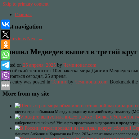
Skip to primary content
Главная
Post navigation
←
Previous
Next
→
Даниил Медведев вышел в третий круг
Posted on
25 апреля, 2025
by
Чемпионат.com
Российский теннисист 10-я ракетка мира Даниил Медведев выш
состояться сегодня, 25 апреля.
This entry was posted in
Теннис
by
Чемпионат.com
. Bookmark the
More from my site
шести стран объявили Международному олимпийскому комитету (МОК)
киберспортивный клуб Virtus.pro представил видеоролик в преддверии
фанатов Албании и Хорватии на Евро-2024 с призывом к расправе над 