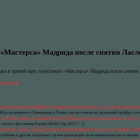
 «Мастерса» Мадрида после снятия Ласл
ел в третий круг грунтового «Мастерса» Мадрида после снятия 
permalink
.
Шесть стран мира объявили о тотальной вакц
 и оргкомитету Олимпиады в Токио, что все члены их делегаций пройдут по
Virtus.pro выпустила видео в духе
 летнего фестиваля Esports World Cup 2025 […]
В России отреагировали на скандал вокруг с
сербами и другие подобные случаи происходят из-за вмешательства политики в