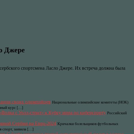
о Джере
сербского спортсмена Ласло Джере. Их встреча должна была
инации своих олимпийцев
Национальные олимпийские комитеты (НОК)
лный курс […]
 «Волка с Уолл-стрит» к Кубку мира по киберспорту
Российский
борной Сербии на Евро-2024
Кричалки болельщиков футбольных
 спорт, заявила […]