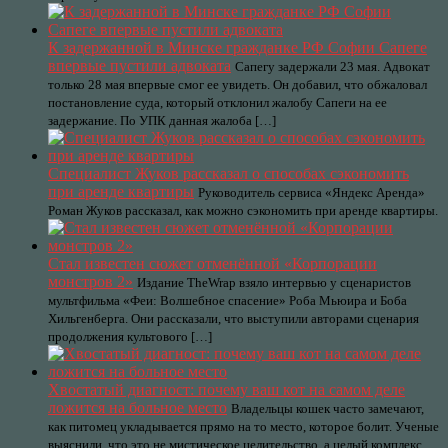
К задержанной в Минске гражданке РФ Софии Сапеге
впервые пустили адвоката
Сапегу задержали 23 мая. Адвокат
только 28 мая впервые смог ее увидеть. Он добавил, что обжаловал
постановление суда, который отклонил жалобу Сапеги на ее
задержание. По УПК данная жалоба […]
Специалист Жуков рассказал о способах сэкономить
при аренде квартиры
Руководитель сервиса «Яндекс Аренда»
Роман Жуков рассказал, как можно сэкономить при аренде квартиры.
Стал известен сюжет отменённой «Корпорации
монстров 2»
Издание TheWrap взяло интервью у сценаристов
мультфильма «Феи: Волшебное спасение» Роба Мьюира и Боба
Хильгенберга. Они рассказали, что выступили авторами сценария
продолжения культового […]
Хвостатый диагност: почему ваш кот на самом деле
ложится на больное место
Владельцы кошек часто замечают,
как питомец укладывается прямо на то место, которое болит. Ученые
выяснили, что это не мистическое целительство, а целый комплекс