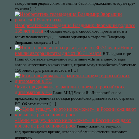
захоронения рядом с ним, то значит были и прихожане, которые где-
то жили […]
Изобретатель телевидения Владимир Зворыкин родился
135 лет назад
«Я создал монстра, способного промыть мозги
всему человечеству», — заявил однажды в старости Владимир
Зворыкин, создатель […]
Hrum:
нашли автора цитаты дня от 30-31 марта
В Telegram-игре
Hrum обновилось ежедневное испытание «Цитата дня». Угадав
автора известного высказывания, игроки могут заработать бонусные
150 коинов для развития своего […]
Чехия предложила ограничить поездки российских
дипломатов в ЕС
Глава МИД Чехии Ян Липавский снова
предложил ограничить поездки российских дипломатов по странам
ЕС. Об этом пишет […]
«Цены упадут, но это не поможет»: в России ожидают
кризис на рынке новостроек
Рынку жилья на текущий
год прогнозируют кризис, который в большей степени затронет
первичку.