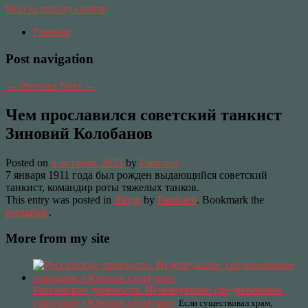
Skip to primary content
Главная
Post navigation
←
Previous
Next
→
Чем прославился советский танкист
Зиновий Колобанов
Posted on
6 октября, 2023
by
Рамблер
7 января 1911 года был рожден выдающийся советский
танкист, командир роты тяжелых танков.
This entry was posted in
Люди
by
Рамблер
. Bookmark the
permalink
.
More from my site
Российские древности. Исчезнувшие: средневековое
городище «Южные культуры»
Если существовал храм,