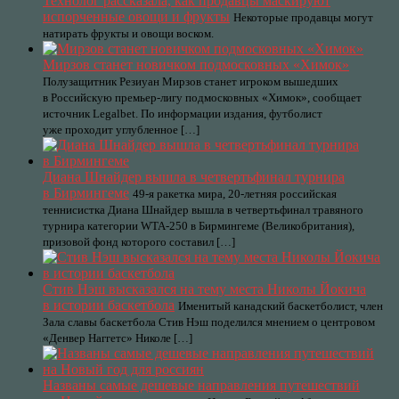
Технолог рассказала, как продавцы маскируют
испорченные овощи и фрукты
Некоторые продавцы могут
натирать фрукты и овощи воском.
Мирзов станет новичком подмосковных «Химок»
Полузащитник Резиуан Мирзов станет игроком вышедших
в Российскую премьер-лигу подмосковных «Химок», сообщает
источник Legalbet. По информации издания, футболист
уже проходит углубленное […]
Диана Шнайдер вышла в четвертьфинал турнира
в Бирмингеме
49-я ракетка мира, 20-летняя российская
теннисистка Диана Шнайдер вышла в четвертьфинал травяного
турнира категории WTA-250 в Бирмингеме (Великобритания),
призовой фонд которого составил […]
Стив Нэш высказался на тему места Николы Йокича
в истории баскетбола
Именитый канадский баскетболист, член
Зала славы баскетбола Стив Нэш поделился мнением о центровом
«Денвер Наггетс» Николе […]
Названы самые дешевые направления путешествий