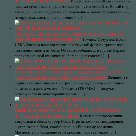
на Новый год для россиян
Индия, Бахрейн и Абхазия названы
самыми дешевыми направлениями для путешествий на Новый год.
Такие данные приводятся в исследовании «Яндекс Путешествий»,
которое оказалось в распоряжении […]
Врачи Ижевска вывели из комы пациента с тяжелой
формой гриппозной пневмонии
Ижевск. Удмуртия. Врачи
1 РКБ Ижевска помогли мужчине с тяжелой формой гриппозной
пневмонии выйти из комы. Об этом сообщается в группе Первой
республиканской клинической больницы в соцсети […]
В России стартует программа поддержки женщин с
агрессивной формой рака молочной железы
Женщины с
одним из самых опасных и агрессивных видов рака — тройным
негативным раком молочной железы (ТНРМЖ) — получат
возможность иммунотерапии новым […]
Казанские разработчики выпустили компьютерную
игру, похожую на Atomic Heart
Казанские разработчики
выпустили в Steam хоррор Noch. Игра напоминает популярный
шутер Atomic Heart, сообщили они «Реальному времени». —
Мы посвятили созданию этой дюжины часов геймплея […]