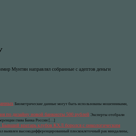
У
имир Мунтян направлял собранные с адептов деньги
данных
Биометрические данные могут быть использованы мошенниками,
ия по дизайну новой банкноты 500 рублей
Эксперты отобрали
еренции глава Банка России […]
 Бывший вратарь клубов КХЛ боролся с онкологическим
был выявлен высокодифференцированный плоскоклеточный рак миндалины,