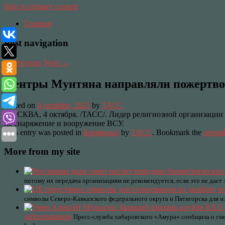
Skip to primary content
Главная
Post navigation
←
Previous
Next
→
Центры Мунтяна направляли пожертво
Posted on
4 октября, 2023
by
ТАСС
МОСКВА, 4 октября. /ТАСС/. Лидер религиозной организации
на снаряжение и вооружение ВСУ.
This entry was posted in
Криминал
by
ТАСС
. Bookmark the
permal
More from my site
потому их передача организациям не рекомендуется, если это не дае
символы Северо-Кавказского федерального округа и Пятигорска для и
заболеванием
Пресс-служба хабаровского «Амура» сообщила о см