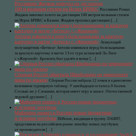
Россиянин Жидков победил на дистанции
100 м вольным стилем на Играх БРИКС
Россиянин Роман
Жидков завоевал золото на дистанции 100 метров вольным стилем
на Играх БРИКС в Казани. Жидков проплыл дистанцию […]
Антони извинился перед болельщиками за красную
карточку в матче «Бетиса» с «Жироной»
Атакующий
полузащитник «Бетиса» Антони извинился перед болельщиками
за красную карточку в матче 13-го тура испанской Ла Лиги
с «Жироной». Бразилец был удалён в конце […]
Сборная России обыграла Швейцарию на чемпионате
мира по хоккею
Сборная России набрала 12 очков и единолично
возглавила турнирную таблицу. У швейцарцев осталось 9 баллов.
Столько же у Словакии, которая имеет игру в запасе. Отечественной
ледовой дружине […]
Maibenben привёз в Россию новые бюджетные
и игровые ноутбуки
DiHouse, входящая в группу ЛАНИТ,
представила на российском рынке линейку новых ноутбуков
от производителя […]