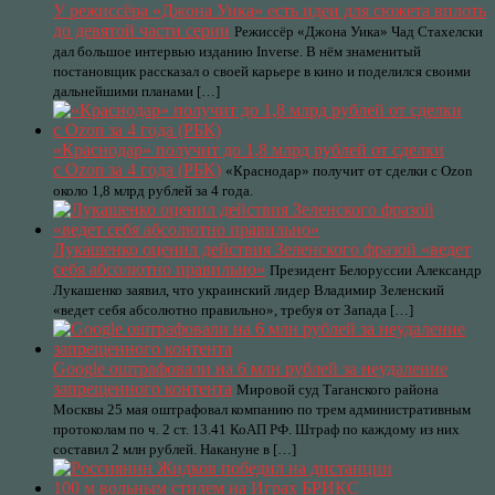
У режиссёра «Джона Уика» есть идеи для сюжета вплоть
до девятой части серии
Режиссёр «Джона Уика» Чад Стахелски
дал большое интервью изданию Inverse. В нём знаменитый
постановщик рассказал о своей карьере в кино и поделился своими
дальнейшими планами […]
«Краснодар» получит до 1,8 млрд рублей от сделки
с Ozon за 4 года (РБК)
«Краснодар» получит от сделки с Ozon
около 1,8 млрд рублей за 4 года.
Лукашенко оценил действия Зеленского фразой «ведет
себя абсолютно правильно»
Президент Белоруссии Александр
Лукашенко заявил, что украинский лидер Владимир Зеленский
«ведет себя абсолютно правильно», требуя от Запада […]
Google оштрафовали на 6 млн рублей за неудаление
запрещенного контента
Мировой суд Таганского района
Москвы 25 мая оштрафовал компанию по трем административным
протоколам по ч. 2 ст. 13.41 КоАП РФ. Штраф по каждому из них
составил 2 млн рублей. Накануне в […]