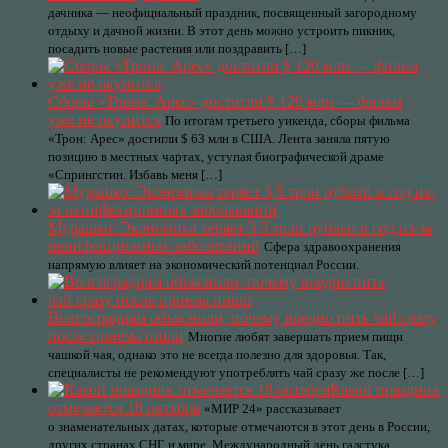
дачника — неофициальный праздник, посвященный загородному
отдыху и дачной жизни. В этот день можно устроить пикник,
посадить новые растения или поздравить […]
Сборы «Трона: Арес» достигли $ 120 млн — фильм
уже не окупится
По итогам третьего уикенда, сборы фильма
«Трон: Арес» достигли $ 63 млн в США. Лента заняла пятую
позицию в местных чартах, уступая биографической драме
«Спрингстин. Избавь меня […]
Мурашко: Экономика теряет 3,5 трлн рублей в год из-за
неинфекционных заболеваний
Сфера здравоохранения
напрямую влияет на экономический потенциал России.
Волгоградцам объяснили, почему вредно пить чай сразу
после приема пищи
Многие любят завершать прием пищи
чашкой чая, однако это не всегда полезно для здоровья. Так,
специалисты не рекомендуют употреблять чай сразу же после […]
Какой праздник
отмечается 18 октября
«МИР 24» рассказывает
о знаменательных датах, которые отмечаются в этот день в России,
других странах СНГ и мире. Международный день галстука