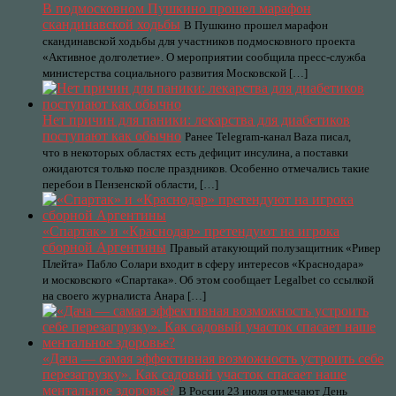
В подмосковном Пушкино прошел марафон
скандинавской ходьбы
В Пушкино прошел марафон
скандинавской ходьбы для участников подмосковного проекта
«Активное долголетие». О мероприятии сообщила пресс-служба
министерства социального развития Московской […]
Нет причин для паники: лекарства для диабетиков
поступают как обычно
Ранее Telegram-канал Baza писал,
что в некоторых областях есть дефицит инсулина, а поставки
ожидаются только после праздников. Особенно отмечались такие
перебои в Пензенской области, […]
«Спартак» и «Краснодар» претендуют на игрока
сборной Аргентины
Правый атакующий полузащитник «Ривер
Плейта» Пабло Солари входит в сферу интересов «Краснодара»
и московского «Спартака». Об этом сообщает Legalbet со ссылкой
на своего журналиста Анара […]
«Дача — самая эффективная возможность устроить себе
перезагрузку». Как садовый участок спасает наше
ментальное здоровье?
В России 23 июля отмечают День