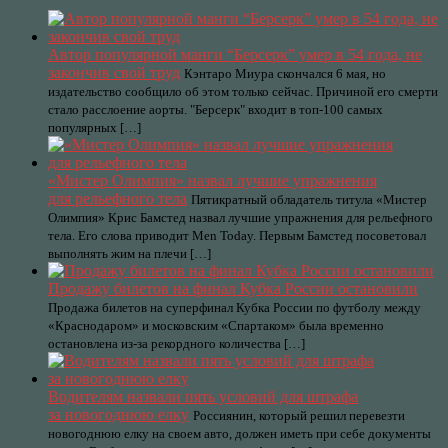
Автор популярной манги “Берсерк” умер в 54 года, не
закончив свой труд
Кэнтаро Миура скончался 6 мая, но
издательство сообщило об этом только сейчас. Причиной его смерти
стало расслоение аорты. "Берсерк" входит в топ-100 самых
популярных […]
«Мистер Олимпия» назвал лучшие упражнения
для рельефного тела
Пятикратный обладатель титула «Мистер
Олимпия» Крис Бамстед назвал лучшие упражнения для рельефного
тела. Его слова приводит Men Today. Первым Бамстед посоветовал
выполнять жим на плечи […]
Продажу билетов на финал Кубка России остановили
Продажа билетов на суперфинал Кубка России по футболу между
«Краснодаром» и московским «Спартаком» была временно
остановлена из-за рекордного количества […]
Водителям назвали пять условий для штрафа
за новогоднюю елку
Россиянин, который решил перевезти
новогоднюю елку на своем авто, должен иметь при себе документы