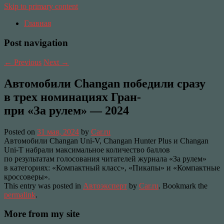
Skip to primary content
Главная
Post navigation
←
Previous
Next
→
Автомобили Changan победили сразу
в трех номинациях Гран-
при «За рулем» — 2024
Posted on
31 мая, 2024
by
Car.ru
Автомобили Changan Uni-V, Changan Hunter Plus и Changan
Uni-T набрали максимальное количество баллов
по результатам голосования читателей журнала «За рулем»
в категориях: «Компактный класс», «Пикапы» и «Компактные
кроссоверы».
This entry was posted in
Автоэксперт
by
Car.ru
. Bookmark the
permalink
.
More from my site