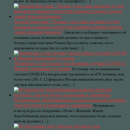
на нее. В обратном случае его оштрафуют […]
Андрей Никулин: “Только у нас само желание путем
выборов и мирных протестов изменить режим сродни
самой опасной крамоле”
Аналитик и публицист напоминает об
основных вехах политической активности арестованного
белорусскими властями Романа Протасевича, отмечая, что в
нормальном государстве его действия […]
Четвертые сутки подряд число новых случаев COVID в
Москве превышает 3 тысячи
В столице число выявленных
случаев COVID-19 в воскресенье увеличилось на 478 человека, или
более чем 13%. С 12 февраля в Москве выявляли менее двух тысяч
случаев заболевания в сутки, эта […]
Нутрициолог Коробейникова назвала жителей крупных
городов более склонными к ожирению
Нутрициолог
и автор курса по похудению «Легко с Жанной» Жанна
Коробейникова выразила мнение, что к ожирению более склонны
жители крупных […]