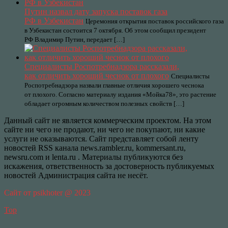
Путин назвал дату запуска поставок газа
РФ в Узбекистан
Церемония открытия поставок российского газа
в Узбекистан состоится 7 октября. Об этом сообщил президент
РФ Владимир Путин, передает […]
Специалисты Роспотребнадзора рассказали,
как отличить хороший чеснок от плохого
Специалисты
Роспотребнадзора назвали главные отличия хорошего чеснока
от плохого. Согласно материалу издания «Мойка78», это растение
обладает огромным количеством полезных свойств […]
Данный сайт не является коммерческим проектом. На этом
сайте ни чего не продают, ни чего не покупают, ни какие
услуги не оказываются. Сайт представляет собой ленту
новостей RSS канала news.rambler.ru, kommersant.ru,
newsru.com и lenta.ru . Материалы публикуются без
искажения, ответственность за достоверность публикуемых
новостей Администрация сайта не несёт.
Сайт от psikhoter @ 2023
Top